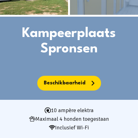
Huren
Kampeerplaats
Kamperen
Spronsen
+31 (0) 181 412 777
Beschikbaarheid
Contact
Werken bij
10 ampère elektra
Mijn de Meeuw
Maximaal 4 honden toegestaan
Inclusief Wi-Fi