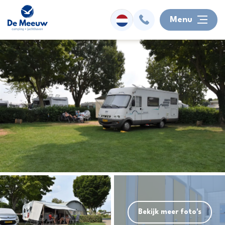
Menu
Overnachten
Faciliteiten
Watersport
Omgeving
Activiteiten
Informatie
Bekijk meer foto's