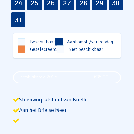
24
25
26
27
28
29
30
31
Beschikbaar
Aankomst-/vertrekdag
Geselecteerd
Niet beschikbaar
Herfstvakantie 2026
€
35,00
Steenworp afstand van Brielle
Aan het Brielse Meer