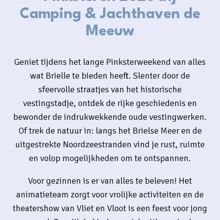
Camping & Jachthaven de
Huren
Meeuw
Kamperen
Geniet tijdens het lange Pinksterweekend van alles
wat Brielle te bieden heeft. Slenter door de
sfeervolle straatjes van het historische
vestingstadje, ontdek de rijke geschiedenis en
bewonder de indrukwekkende oude vestingwerken.
+31 (0) 181 412 777
Of trek de natuur in: langs het Brielse Meer en de
Contact
uitgestrekte Noordzeestranden vind je rust, ruimte
en volop mogelijkheden om te ontspannen.
Werken bij
Voor gezinnen is er van alles te beleven! Het
Mijn de Meeuw
animatieteam zorgt voor vrolijke activiteiten en de
theatershow van Vliet en Vloot is een feest voor jong