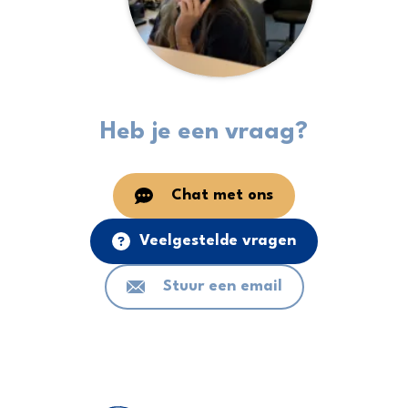
Huren
Kamperen
Heb je een vraag?
Chat met ons
+31 (0) 181 412 777
Veelgestelde vragen
Contact
Stuur een email
Werken bij
Mijn de Meeuw