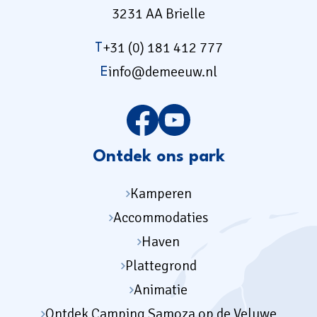
3231 AA Brielle
+31 (0) 181 412 777
T
info@demeeuw.nl
E
Ontdek ons park
Kamperen
Accommodaties
Haven
Plattegrond
Animatie
Ontdek Camping Samoza op de Veluwe